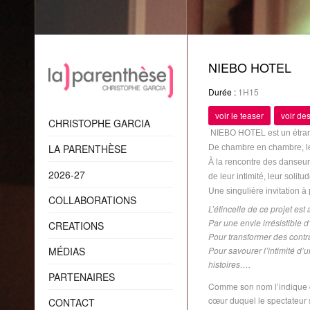
NIEBO HOTEL
Durée :
1H15
voir le teaser
voir des
CHRISTOPHE GARCIA
NIEBO HOTEL est un étran
LA PARENTHÈSE
De chambre en chambre, l
À la rencontre des
danseur
2026-27
de leur intimité, leur
solitud
Une singulière invitation à
COLLABORATIONS
L’étincelle de ce projet e
Par une envie irrésistible d‘
CREATIONS
Pour transformer des contra
MÉDIAS
Pour savourer l’intimité d’u
histoires….
PARTENAIRES
Comme son nom l’indique cet
cœur duquel le spectateur 
CONTACT