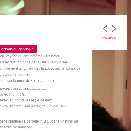
créations
 extraits du spectacle
ge voyage au cœur même d’un hôtel.
e spectateur plonge dans
l’intimité d’un lieu.
s
, il devient tantôt témoin, tantôt voyeur et complice
e et leur imaginaire.
 pousser la porte de votre chambre.
st apparue assez soudainement.
investir un hôtel.
intes en nouvelles règle de jeux.
n lieu singulier, son odeur, sa lumière, ses
te création se déroule In Situ, dans un hôtel au
se retrouve immergé.