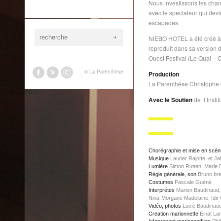
Nous investissons les cham
avec le spectateur qui devie
escapades.
NIEBO HOTEL a été créé à l
reproduit dans sa version 
Ouest Festival (Le Quai –
© La Parenthèse
Production
La Parenthèse Christophe 
Avec le Soutien
de l’Insti
Chorégraphie et mise en scèn
Musique
Laurier Rajotte et J
Lumière
Simon Rutten, Marie 
Régie générale, son
Bruno bre
Costumes
Pascale Guéné
Interprétes
Marion Baudinaud, 
Nina-Morgane Madelaine, Idir
Vidéo, photos
Lucie Baudinaud
Création marionnette
Einat La
Intervenant marionnettiste
Phil