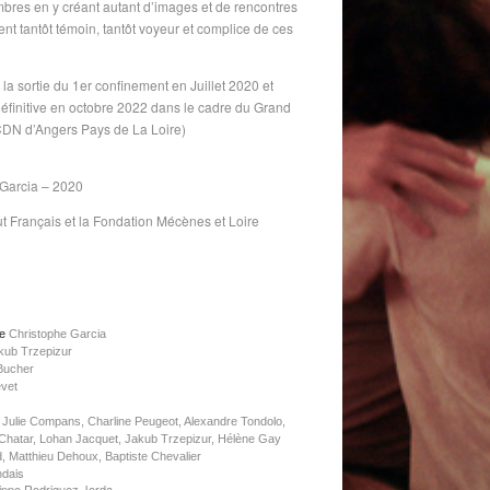
bres en y créant autant d’images et de rencontres
nt tantôt témoin, tantôt voyeur et complice de ces
a sortie du 1er confinement en Juillet 2020 et
définitive en octobre 2022 dans le cadre du Grand
 CDN d’Angers Pays de La Loire)
Garcia – 2020
tut Français et la Fondation Mécènes et Loire
e
Christophe Garcia
akub Trzepizur
Bucher
vet
Julie Compans, Charline Peugeot, Alexandre Tondolo,
 Chatar, Lohan Jacquet, Jakub Trzepizur, Hélène Gay
, Matthieu Dehoux, Baptiste Chevalier
ndais
ippe Rodriguez Jorda