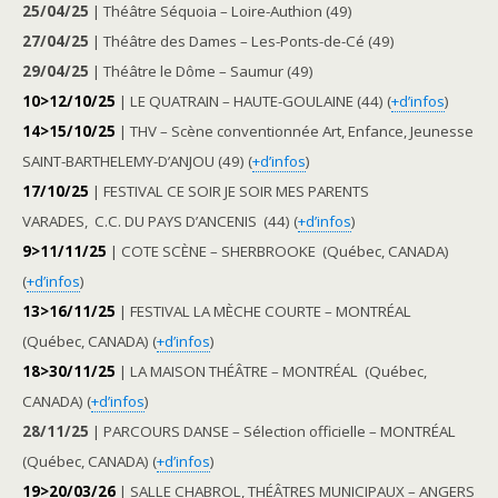
25/04/25
| Théâtre Séquoia – Loire-Authion (49)
27/04/25
| Théâtre des Dames – Les-Ponts-de-Cé (49)
29/04/25
| Théâtre le Dôme – Saumur (49)
10>12/10/25
| LE QUATRAIN – HAUTE-GOULAINE (44) (
+d’infos
)
14>15/10/25
| THV – Scène conventionnée Art, Enfance, Jeunesse
SAINT-BARTHELEMY-D’ANJOU (49) (
+d’infos
)
17/10/25
| FESTIVAL CE SOIR JE SOIR MES PARENTS
VARADES, C.C. DU PAYS D’ANCENIS (44) (
+d’infos
)
9>11/11/25
| COTE SCÈNE – SHERBROOKE (Québec, CANADA)
(
+d’infos
)
13>16/11/25
| FESTIVAL LA MÈCHE COURTE – MONTRÉAL
(Québec, CANADA) (
+d’infos
)
18>30/11/25
| LA MAISON THÉÂTRE – MONTRÉAL (Québec,
CANADA) (
+d’infos
)
28/11/25
| PARCOURS DANSE – Sélection officielle – MONTRÉAL
(Québec, CANADA) (
+d’infos
)
19>20/03/26
| SALLE CHABROL, THÉÂTRES MUNICIPAUX – ANGERS