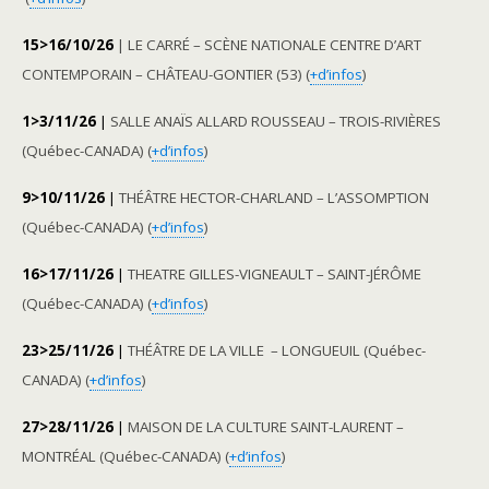
15>16/10/26
| LE CARRÉ – SCÈNE NATIONALE CENTRE D’ART
CONTEMPORAIN – CHÂTEAU-GONTIER (53) (
+d’infos
)
1>3/11/26
|
SALLE ANAÏS ALLARD ROUSSEAU – TROIS-RIVIÈRES
(Québec-CANADA) (
+d’infos
)
9>10/11/26
|
THÉÂTRE HECTOR-CHARLAND – L’ASSOMPTION
(Québec-CANADA) (
+d’infos
)
16>17/11/26
|
THEATRE GILLES-VIGNEAULT – SAINT-JÉRÔME
(Québec-CANADA) (
+d’infos
)
23>25/11/26
|
THÉÂTRE DE LA VILLE – LONGUEUIL (Québec-
CANADA)
(
+d’infos
)
27>28/11/26
|
MAISON DE LA CULTURE SAINT-LAURENT –
MONTRÉAL (Québec-CANADA) (
+d’infos
)