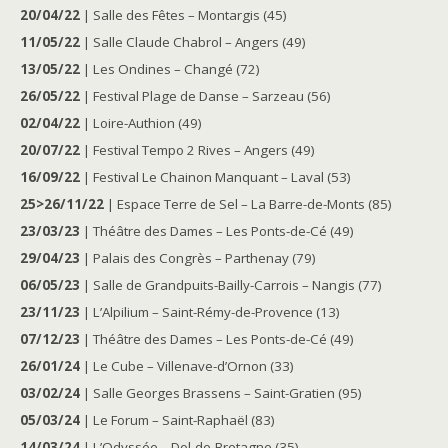
20/04/22
| Salle des Fêtes – Montargis (45)
11/05/22
| Salle Claude Chabrol – Angers (49)
13/05/22
| Les Ondines – Changé (72)
26/05/22
| Festival Plage de Danse – Sarzeau (56)
02/04/22
| Loire-Authion (49)
20/07/22
| Festival Tempo 2 Rives – Angers (49)
16/09/22
| Festival Le Chainon Manquant – Laval (53)
25>26/11/22
| Espace Terre de Sel – La Barre-de-Monts (85)
23/03/23
| Théâtre des Dames – Les Ponts-de-Cé (49)
29/04/23
| Palais des Congrès – Parthenay (79)
06/05/23
| Salle de Grandpuits-Bailly-Carrois – Nangis (77)
23/11/23
| L’Alpilium – Saint-Rémy-de-Provence (13)
07/12/23
| Théâtre des Dames – Les Ponts-de-Cé (49)
26/01/24
| Le Cube – Villenave-d’Ornon (33)
03/02/24
| Salle Georges Brassens – Saint-Gratien (95)
05/03/24
| Le Forum – Saint-Raphaël (83)
14/03/24
| L’Odyssée – Dol-de-Bretagne (35)