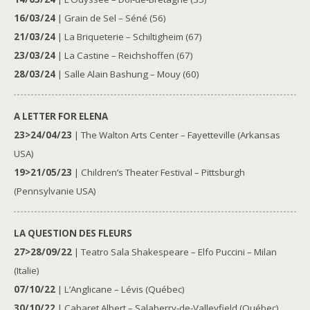
16/03/24
| Grain de Sel – Séné (56)
21/03/24
| La Briqueterie – Schiltigheim (67)
23/03/24
| La Castine – Reichshoffen (67)
28/03/24
| Salle Alain Bashung – Mouy (60)
A LETTER FOR ELENA
23>24/04/23
| The Walton Arts Center – Fayetteville (Arkansas
USA)
19>21/05/23
| Children’s Theater Festival – Pittsburgh
(Pennsylvanie USA)
LA QUESTION DES FLEURS
27>28/09/22
| Teatro Sala Shakespeare – Elfo Puccini – Milan
(Italie)
07/10/22
| L’Anglicane – Lévis (Québec)
30/10/22
| Cabaret Albert – Salaberry-de-Valleyfield (Québec)