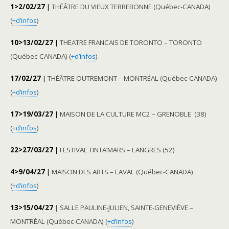
1>2/02/27
|
THÉÂTRE DU VIEUX TERREBONNE (Québec-CANADA)
(
+d’infos
)
10>13/02/27
|
THEATRE FRANCAIS DE TORONTO – TORONTO
(Québec-CANADA) (
+d’infos
)
17/02/27
|
THÉÂTRE OUTREMONT – MONTRÉAL (Québec-CANADA)
(
+d’infos
)
17>19/03/27
|
MAISON DE LA CULTURE MC2 – GRENOBLE (38)
(
+d’infos
)
22>27/03/27
|
FESTIVAL TINTA’MARS – LANGRES (52)
4>9/04/27
|
MAISON DES ARTS – LAVAL (Québec-CANADA)
(
+d’infos
)
13>15/04/27
| SALLE PAULINE-JULIEN, SAINTE-GENEVIÈVE –
MONTRÉAL (Québec-CANADA) (
+d’infos
)