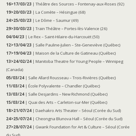
16>17/03/23
| Théâtre des Sources – Fontenay-aux-Roses (92)
19>20/03/23
| La Comète – Hésingue (68)
24>25/03/23
| Le Dôme – Saumur (49)
29>30/03/23
| Train Théâtre – Portes-lès-Valence (26)
04/04/23
| Le Rex – Saint-Hilaire-du-Harcouët (50)
12>13/04/23
| Salle Pauline-Julien – Ste-Geneviève (Québec)
17>19/04/23
| Maison de la Culture de Gatineau (Québec)
13>24/02/24
| Manitoba Theatre for Young People – Winnipeg
(Canada)
05/03/24
| Salle Allard Rousseau – Trois-Rivières (Québec)
11/03/24
| École Polyvalente – Chandler (Québec)
13/03/24
| Salle Desjardins – New Richmond (Québec)
15/03/24
| Quai des Arts – Carleton-sur-Mer (Québec)
18>21/07/24
| Daehakro Arts Theater – Séoul (Corée du Sud)
24>25/07/24
| Cheongna Blunova Hall – Séoul (Corée du Sud)
27>28/07/24
| Gwank Foundation for Art & Culture – Séoul (Corée
du Sud)