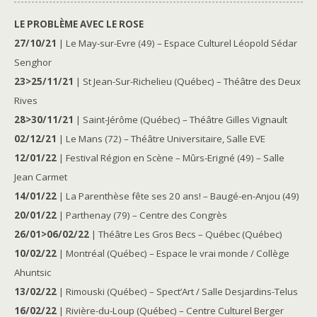
LE PROBLÈME AVEC LE ROSE
27/10/21
| Le May-sur-Evre (49) – Espace Culturel Léopold Sédar
Senghor
23>25/11/21
| St Jean-Sur-Richelieu (Québec) – Théâtre des Deux
Rives
28>30/11/21
| Saint-Jérôme (Québec) – Théâtre Gilles Vignault
02/12/21
| Le Mans (72) – Théâtre Universitaire, Salle EVE
12/01/22
| Festival Région en Scène – Mûrs-Erigné (49) – Salle
Jean Carmet
14/01/22
| La Parenthèse fête ses 20 ans! – Baugé-en-Anjou (49)
20/01/22
| Parthenay (79) – Centre des Congrès
26/01>06/02/22
| Théâtre Les Gros Becs – Québec (Québec)
10/02/22
| Montréal (Québec) – Espace le vrai monde / Collège
Ahuntsic
13/02/22
| Rimouski (Québec) – Spect’Art / Salle Desjardins-Telus
16/02/22
| Rivière-du-Loup (Québec) – Centre Culturel Berger