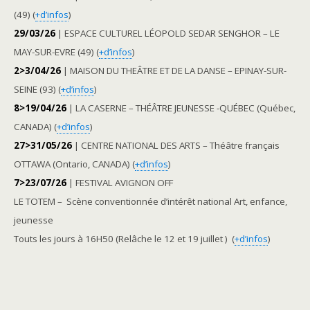
(49) (
+d’infos
)
29/03/26
| ESPACE CULTUREL LÉOPOLD SEDAR SENGHOR – LE
MAY-SUR-EVRE (49) (
+d’infos
)
2>3/04/26
| MAISON DU THEÂTRE ET DE LA DANSE – EPINAY-SUR-
SEINE (93) (
+d’infos
)
8>19/04/26
| LA CASERNE – THÉÂTRE JEUNESSE -QUÉBEC (Québec,
CANADA) (
+d’infos
)
27>31/05/26
| CENTRE NATIONAL DES ARTS – Théâtre français
OTTAWA (Ontario, CANADA) (
+d’infos
)
7>23/07/26
| FESTIVAL AVIGNON OFF
LE TOTEM – Scène conventionnée d’intérêt national Art, enfance,
jeunesse
Touts les jours à 16H50 (Relâche le 12 et 19 juillet ) (
+d’infos
)