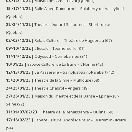
08>12/11/22
| Maison des Arts – Laval (Québec)
15>17/11/22
| Salle Albert-Dumouchel – Salaberry-de-Valleyfield
(Québec)
22>24/11/22
| Théâtre Léonard-St-Laurent – Sherbrooke
(Québec)
02>03/12/22
| Relais Culturel – Théâtre de Haguenau (67)
09>10/12/22
| L’Escale – Tournefeuille (31)
11>14/12/22
| Odyssud – Cornebarrieu (31)
10/01/23
| Espace Culturel de La Buire – L’Horme (42)
12>13/01/23
| La Passerelle – Saint-Just-Saint-Rambert (42)
15>20/01/23
| Théâtre de la Sinne – Mulhouse (68)
24>25/01/23
| Théâtre Chabrol – Angers (49)
27>28/01/23
| Maison du Théâtre et de la Danse – Épinay-sur-
Seine (92)
31/01>07/02/23
| Théâtre de la Renaissance – Oullins (69)
17>18/02/23
| Espace Culturel André Malraux – Le Kremlin-Bicêtre
(94)