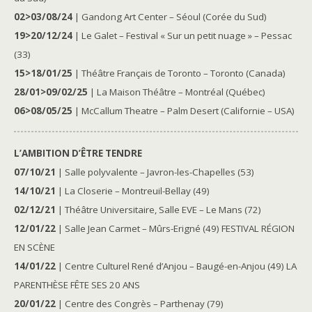
02>03/08/24
| Gandong Art Center – Séoul (Corée du Sud)
19>20/12/24
| Le Galet – Festival « Sur un petit nuage » – Pessac
(33)
15>18/01/25
| Théâtre Français de Toronto – Toronto (Canada)
28/01>09/02/25
| La Maison Théâtre – Montréal (Québec)
06>08/05/25
| McCallum Theatre – Palm Desert (Californie – USA)
L’AMBITION D’ÊTRE TENDRE
07/10/21
| Salle polyvalente – Javron-les-Chapelles (53)
14/10/21
| La Closerie – Montreuil-Bellay (49)
02/12/21
| Théâtre Universitaire, Salle EVE – Le Mans (72)
12/01/22
| Salle Jean Carmet – Mûrs-Erigné (49) FESTIVAL RÉGION
EN SCÈNE
14/01/22
| Centre Culturel René d’Anjou – Baugé-en-Anjou (49) LA
PARENTHÈSE FÊTE SES 20 ANS
20/01/22
| Centre des Congrès – Parthenay (79)