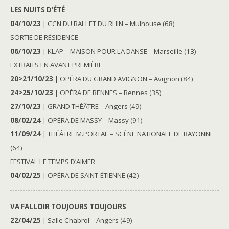
LES NUITS D’ÉTÉ
04/10/23
| CCN DU BALLET DU RHIN – Mulhouse (68)
SORTIE DE RÉSIDENCE
06/10/23
| KLAP – MAISON POUR LA DANSE – Marseille (13)
EXTRAITS EN AVANT PREMIÈRE
20>21/10/23
| OPÉRA DU GRAND AVIGNON – Avignon (84)
24>25/10/23
| OPÉRA DE RENNES – Rennes (35)
27/10/23
| GRAND THÉÂTRE – Angers (49)
08/02/24
| OPÉRA DE MASSY – Massy (91)
11/09/24
| THÉÂTRE M.PORTAL – SCÈNE NATIONALE DE BAYONNE
(64)
FESTIVAL LE TEMPS D’AIMER
04/02/25
| OPÉRA DE SAINT-ÉTIENNE (42)
VA FALLOIR TOUJOURS TOUJOURS
22/04/25
| Salle Chabrol – Angers (49)