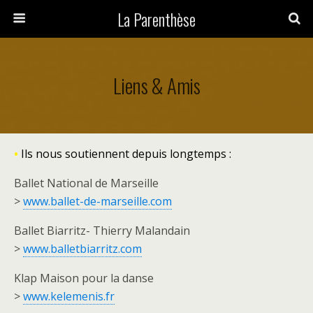
La Parenthèse
Liens & Amis
•
Ils nous soutiennent depuis longtemps :
Ballet National de Marseille
>
www.ballet-de-marseille.com
Ballet Biarritz- Thierry Malandain
>
www.balletbiarritz.com
Klap Maison pour la danse
>
www.kelemenis.fr