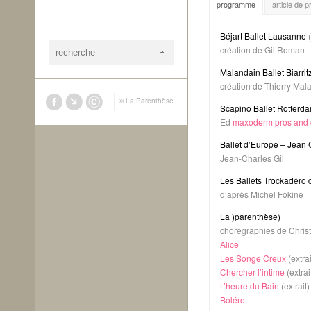
programme
article de 
Béjart Ballet Lausanne
(
création de Gil Roman
Malandain Ballet Biarrit
création de Thierry Mal
© La Parenthèse
Scapino Ballet Rotterd
Ed
maxoderm pros and 
Ballet d’Europe – Jean 
Jean-Charles Gil
Les Ballets Trockadéro
d’après Michel Fokine
La )parenthèse)
chorégraphies de Chris
Alice
Les Songe Creux
(extrai
Chercher l’intime
(extrai
L’heure du Bain
(extrait)
Boléro