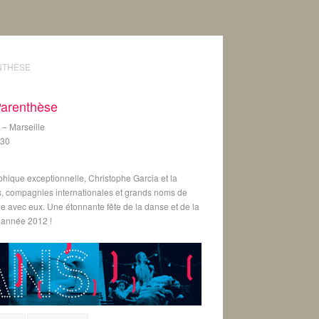
ENTHÈSE
Parenthèse
– Marseille
h30
phique exceptionnelle, Christophe Garcia et la
, compagnies internationales et grands noms de
ne avec eux. Une étonnante fête de la danse et de la
’année 2012 !