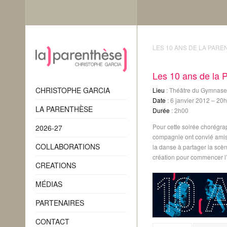
LES 10 ANS DE LA PAR
Les 10 ans de la 
CHRISTOPHE GARCIA
Lieu
: Théâtre du Gymnase 
Date
: 6 janvier 2012 – 20
LA PARENTHÈSE
Durée
: 2h00
Pour cette soirée chorégra
2026-27
compagnie ont convié amis
COLLABORATIONS
la danse à partager la scè
création pour commencer l
CREATIONS
MÉDIAS
PARTENAIRES
CONTACT