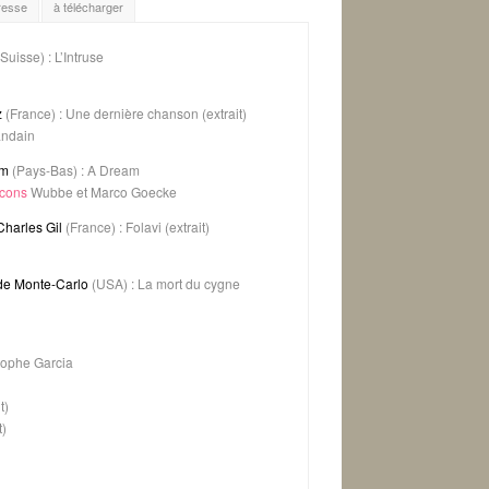
presse
à télécharger
Suisse) : L’Intruse
z
(France) : Une dernière chanson (extrait)
andain
am
(Pays-Bas) : A Dream
cons
Wubbe et Marco Goecke
Charles Gil
(France) : Folavi (extrait)
 de Monte-Carlo
(USA) : La mort du cygne
tophe Garcia
t)
t)