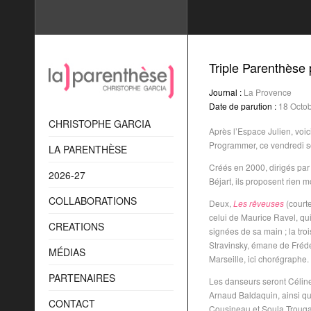
Triple Parenthèse
Journal :
La Provence
Date de parution :
18 Octo
CHRISTOPHE GARCIA
Après l’Espace Julien, voic
Programmer, ce vendredi soi
LA PARENTHÈSE
Créés en 2000, dirigés pa
2026-27
Béjart, ils proposent rien 
COLLABORATIONS
Deux,
Les rêveuses
(court
celui de Maurice Ravel, qui
CREATIONS
signées de sa main ; la tro
Stravinsky, émane de Frédér
MÉDIAS
Marseille, ici chorégraphe.
PARTENAIRES
Les danseurs seront Céline
Arnaud Baldaquin, ainsi que
CONTACT
Cousineau et Soula Troug