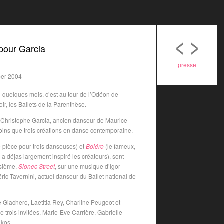
 pour Garcia
presse
ber 2004
i quelques mois, c’est au tour de l’Odéon de
r, les Ballets de la Parenthèse.
r Christophe Garcia, ancien danseur de Maurice
moins que trois créations en danse contemporaine.
e pièce pour trois danseuses) et
Boléro
(le fameux,
 a déjas largement inspiré les créateurs), sont
isième,
Slonec Street
, sur une musique d’Igor
ic Tavernini, actuel danseur du Ballet national de
 Giachero, Laetitia Rey, Charline Peugeot et
 trois invitées, Marie-Eve Carrière, Gabrielle
akos.